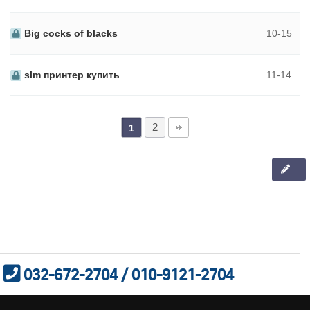
Big cocks of blacks
10-15
slm принтер купить
11-14
2
1
032-672-2704 / 010-9121-2704