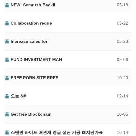
NEW: Semrush Backli
05-18
Collaboration reque
05-22
Increase sales for
05-23
FUND INVESTMENT MAN
09-06
FREE PORN SITE FREE
10-20
오늘 &#
02-14
Get free Blockchain
10-05
스텐판 파이프 배관재 앵글 절단 가공 최저단가표
10-14