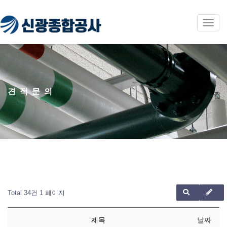
Toggl
navig
견적문의
Total 34건
1 페이지
제목
날짜